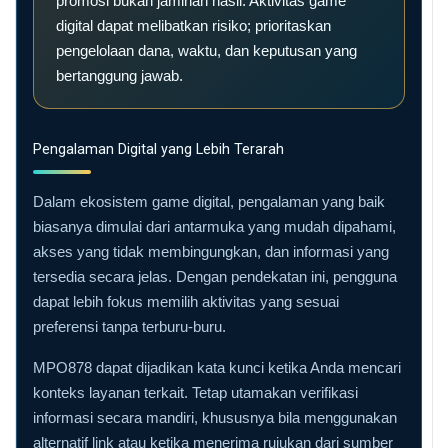
promosi bukan jaminan hasil. Aktivitas game
digital dapat melibatkan risiko; prioritaskan
pengelolaan dana, waktu, dan keputusan yang
bertanggung jawab.
Pengalaman Digital yang Lebih Terarah
Dalam ekosistem game digital, pengalaman yang baik
biasanya dimulai dari antarmuka yang mudah dipahami,
akses yang tidak membingungkan, dan informasi yang
tersedia secara jelas. Dengan pendekatan ini, pengguna
dapat lebih fokus memilih aktivitas yang sesuai
preferensi tanpa terburu-buru.
MPO878 dapat dijadikan kata kunci ketika Anda mencari
konteks layanan terkait. Tetap utamakan verifikasi
informasi secara mandiri, khususnya bila menggunakan
alternatif link atau ketika menerima rujukan dari sumber