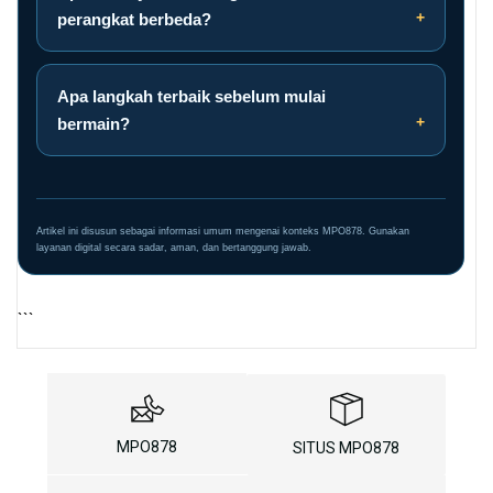
perangkat berbeda?
Apa langkah terbaik sebelum mulai
bermain?
Artikel ini disusun sebagai informasi umum mengenai konteks MPO878. Gunakan
layanan digital secara sadar, aman, dan bertanggung jawab.
```
MPO878
SITUS MPO878