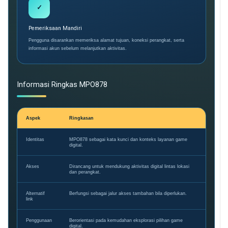
✓
Pemeriksaan Mandiri
Pengguna disarankan memeriksa alamat tujuan, koneksi perangkat, serta
informasi akun sebelum melanjutkan aktivitas.
Informasi Ringkas MPO878
Aspek
Ringkasan
Hal yang
Identitas
MPO878 sebagai kata kunci dan konteks layanan game
Pastikan
digital.
dikunjung
Akses
Dirancang untuk mendukung aktivitas digital lintas lokasi
Kualitas 
dan perangkat.
perangka
Alternatif
Berfungsi sebagai jalur akses tambahan bila diperlukan.
Verifika
link
apa pun.
Penggunaan
Berorientasi pada kemudahan eksplorasi pilihan game
Gunakan 
digital.
berlaku.