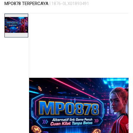
s
|
MPO878 TERPERCAYA
1876-0LX01893491
i
Skip
a
to
!
the
end
of
the
images
gallery