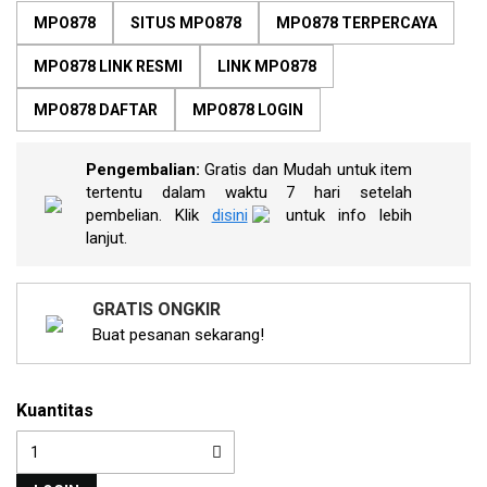
bintang,
images
nilai
MPO878
SITUS MPO878
MPO878 TERPERCAYA
gallery
rating
rata-
MPO878 LINK RESMI
LINK MPO878
rata.
Read
13
MPO878 DAFTAR
MPO878 LOGIN
Reviews.
Tautan
halaman
Pengembalian:
Gratis dan Mudah untuk item
yang
tertentu dalam waktu 7 hari setelah
sama.
pembelian. Klik
disini
untuk info lebih
lanjut.
GRATIS ONGKIR
Buat pesanan sekarang!
Kuantitas