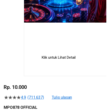
Klik untuk Lihat Detail
Skip
to
Rp. 10.000
the
beginning
4.9
(711.637)
Tulis ulasan
4.5
of
dari
the
5
MPO878 OFFICIAL