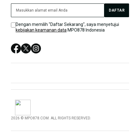
MPO878 DAFTAR
MPO878 LIVE CHAT
MPO878 TERPERCAYA
DAFTAR
Sitemap
SITUS MPO878
Dengan memilih "Daftar Sekarang", saya menyetujui
kebijakan keamanan data
MPO878 Indonesia
MPO878 LOGIN
MPO878 SITUS
MPO878 DAFTAR
MPO878 LINK ALTERNATIF TERPERCAYA
2026 © MPO878.COM. ALL RIGHTS RESERVED.