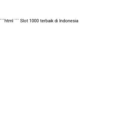
© tebuishere
```html
```
Slot 1000 terbaik di Indonesia